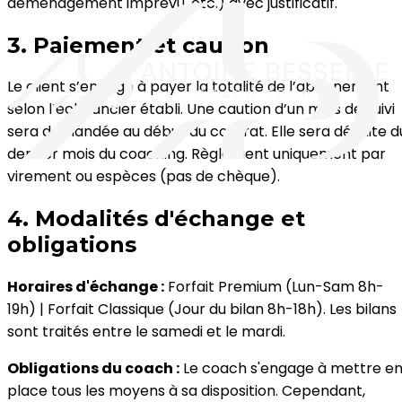
déménagement imprévu, etc.) avec justificatif.
3. Paiement et caution
Le client s’engage à payer la totalité de l’abonnement
selon l’échéancier établi. Une caution d’un mois de suivi
sera demandée au début du contrat. Elle sera déduite d
dernier mois du coaching. Règlement uniquement par
virement ou espèces (pas de chèque).
4. Modalités d'échange et
obligations
Horaires d'échange :
Forfait Premium (Lun-Sam 8h-
19h) | Forfait Classique (Jour du bilan 8h-18h). Les bilans
sont traités entre le samedi et le mardi.
Obligations du coach :
Le coach s'engage à mettre e
place tous les moyens à sa disposition. Cependant,